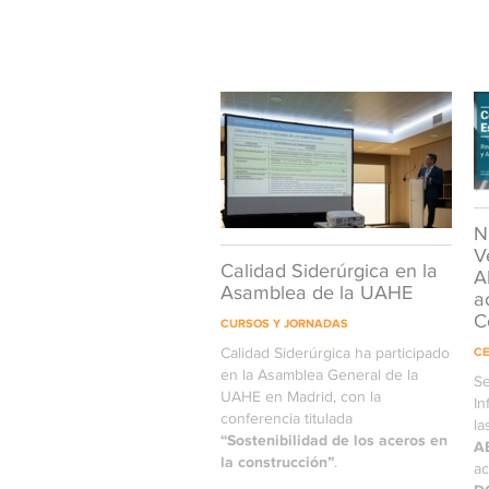
N
V
Calidad Siderúrgica en la
A
Asamblea de la UAHE
a
C
CURSOS Y JORNADAS
Calidad Siderúrgica ha participado
CE
en la Asamblea General de la
Se
UAHE en Madrid, con la
In
conferencia titulada
la
“Sostenibilidad de los aceros en
A
la construcción”
.
ac