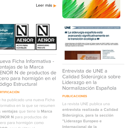
Leer más
ueva Ficha Informativa -
entajas de la Marca
Entrevista de UNE a
ENOR N de productos de
Calidad Siderúrgica sobre
cero para hormigón en el
Liderazgo en la
ódigo Estructural
Normalización Española
RTIFICACIÓN
PUBLICACIONES
 ha publicado una nueva Ficha
La revista UNE publica una
formativa en la que se resumen
entrevista realizada a Calidad
ventajas
Marca
s
que tiene la
Siderúrgica, para la sección
ENOR N
para productos de
"Liderazgo Europeo e
ero para hormigón como
Internacional de la